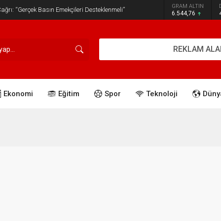
GRAM ALTIN
ğrı: “Gerçek Basın Emekçileri Desteklenmeli”
6.544,76
REKLAM ALA
Ekonomi
Eğitim
Spor
Teknoloji
Düny