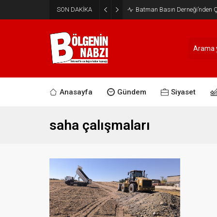
SON DAKİKA
Batman Basın Derneği’nden Ça
Anasayfa
Gündem
Siyaset
saha çalışmaları