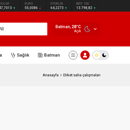
DOLAR
EURO
STERLİN
BIST 100
47,7013
55,0086
64,2273
13.798,82
Batman,
28
°C
NI
Açık
a
Sağlık
Batman
Anasayfa
Etiket:saha çalışmaları