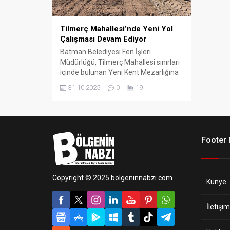
Tilmerç Mahallesi’nde Yeni Yol
Çalışması Devam Ediyor
Batman Belediyesi Fen İşleri
Müdürlüğü, Tilmerç Mahallesi sınırları
içinde bulunan Yeni Kent Mezarlığına
ulaşımı kolaylaştırmak amacıyla
31.10.2025
0
19
Marangozlar Sitesi civarında yeni yol
açma çalışmalarını sürdürüyor.
Footer
Copyright © 2025 bolgeninnabzi.com
Künye
İletişim