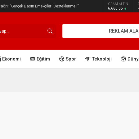
GRAM ALTIN
ğrı: “Gerçek Basın Emekçileri Desteklenmeli”
6.660,55
REKLAM ALA
Ekonomi
Eğitim
Spor
Teknoloji
Düny