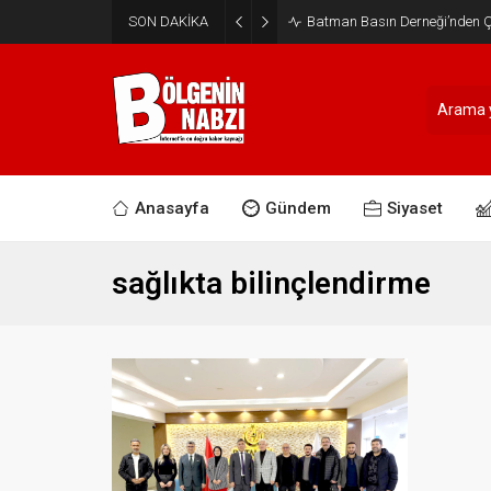
SON DAKİKA
Batman Basın Derneği’nden Ça
Anasayfa
Gündem
Siyaset
sağlıkta bilinçlendirme