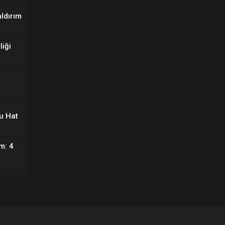
aldırım
liği
u Hat
m: 4