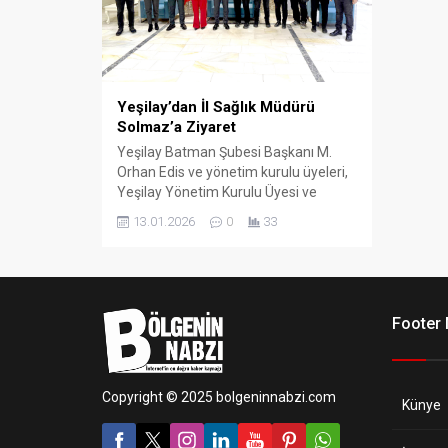
Yeşilay’dan İl Sağlık Müdürü
Solmaz’a Ziyaret
Yeşilay Batman Şubesi Başkanı M.
Orhan Edis ve yönetim kurulu üyeleri,
Yeşilay Yönetim Kurulu Üyesi ve
Batman İl Sağlık Müdürü Uzman Dr.
13.01.2026
0
33
Murat Solmaz’ı makamında ziyaret
etti.
Footer
Copyright © 2025 bolgeninnabzi.com
Künye