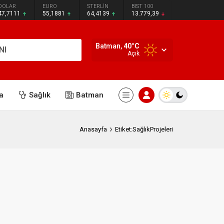
DOLAR
EURO
STERLİN
BIST 100
47,7111
55,1881
64,4139
13.779,39
Batman,
40
°C
NI
Açık
a
Sağlık
Batman
Anasayfa
Etiket:SağlıkProjeleri