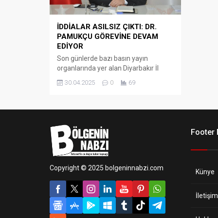
İDDİALAR ASILSIZ ÇIKTI: DR.
PAMUKÇU GÖREVİNE DEVAM
EDİYOR
Son günlerde bazı basın yayın
organlarında yer alan Diyarbakır İl
Sağlık Müdürü Dr. Hakan Pamukçu
30.04.2025
0
69
hakkındaki haberlerin gerçeği
yansıtmadığı ortaya çıktı.
Footer
Copyright © 2025 bolgeninnabzi.com
Künye
İletişim