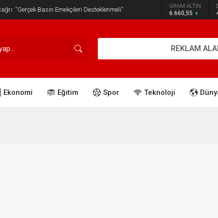
GRAM ALTIN
ğrı: “Gerçek Basın Emekçileri Desteklenmeli”
6.660,55
REKLAM ALA
Ekonomi
Eğitim
Spor
Teknoloji
Düny