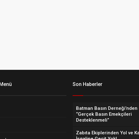
 Menü
Son Haberler
Batman Basın Derneği’nden 
“Gerçek Basın Emekçileri
Desteklenmeli”
Zabıta Ekiplerinden Yol ve K
İşgaline Geçit Yok!