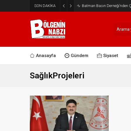
SON DAKİKA
Batman Basın Derneği’nden Ça
Anasayfa
Gündem
Siyaset
SağlıkProjeleri