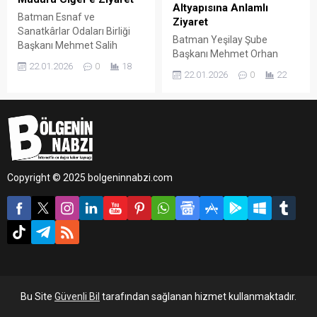
Altyapısına Anlamlı
Batman Esnaf ve
Ziyaret
Sanatkârlar Odaları Birliği
Batman Yeşilay Şube
Başkanı Mehmet Salih
Başkanı Mehmet Orhan
Kaplan, Batman İl Milli
22.01.2026
0
18
Edis, Batman Petrolspor
Eğitim Müdürü Yaşar Ciğer’i
22.01.2026
0
22
Altyapı Kulübü’nü ziyaret
makamında ziyaret etti.
ederek kulüp sorumluları
Samimi bir atmosferde
Mustafa Oygen ve Ümit
gerçekleşen görüşmede,
Kemal Pişkin ile bir araya
eğitim camiası ile esnafı
geldi. Kulüp binasında
ilgilendiren güncel konular
gerçekleşen ziyarette,
ele alındı.
çocuklar ve gençlerin zararlı
Copyright © 2025 bolgeninnabzi.com
alışkanlıklardan
korunmasında sporun
önemi ele alındı.
Bu Site
Güvenli Bil
tarafından sağlanan hizmet kullanmaktadır.