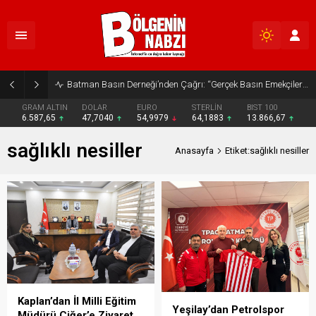
Batman Basın Derneği’nden Çağrı: “Gerçek Basın Emekçileri Desteklenmeli”
GRAM ALTIN
DOLAR
EURO
STERLİN
BIST 100
6.587,65
47,7040
54,9979
64,1883
13.866,67
sağlıklı nesiller
Anasayfa
Etiket:sağlıklı nesiller
Kaplan’dan İl Milli Eğitim
Yeşilay’dan Petrolspor
Müdürü Ciğer’e Ziyaret