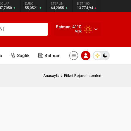
DOLAR
EURO
STERLİN
BIST 100
47,7050
55,0521
64,2055
13.774,94
Batman,
41
°C
NI
Açık
a
Sağlık
Batman
Anasayfa
Etiket:Rojava haberleri