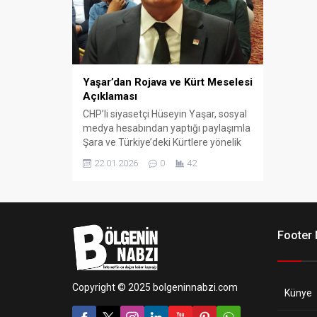
Yaşar’dan Rojava ve Kürt Meselesi
Açıklaması
CHP’li siyasetçi Hüseyin Yaşar, sosyal
medya hesabından yaptığı paylaşımla
Şara ve Türkiye’deki Kürtlere yönelik
tutumlara ilişkin değerlendirmelerde
22.01.2026
0
42
bulundu.
Footer
Copyright © 2025 bolgeninnabzi.com
Künye