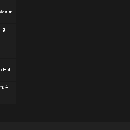
aldırım
liği
u Hat
m: 4