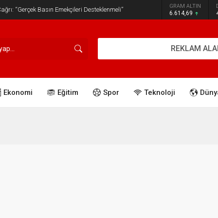
GRAM ALTIN
ğrı: “Gerçek Basın Emekçileri Desteklenmeli”
6.614,69
REKLAM ALA
Ekonomi
Eğitim
Spor
Teknoloji
Düny