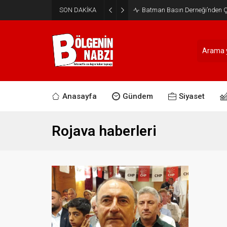
SON DAKİKA
Batman Basın Derneği’nden Ça
Anasayfa
Gündem
Siyaset
Rojava haberleri