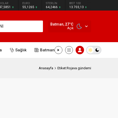
DOLAR
EURO
STERLİN
BIST 100
47,5851
55,1265
64,2466
13.703,13
Batman,
27
°C
NI
Açık
a
Sağlık
Batman
Anasayfa
Etiket:Rojava gündemi