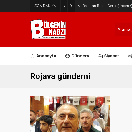
SON DAKİKA
Batman Basın Derneği’nden Ça
Anasayfa
Gündem
Siyaset
Rojava gündemi