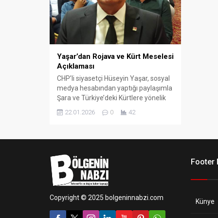
Yaşar’dan Rojava ve Kürt Meselesi
Açıklaması
CHP’li siyasetçi Hüseyin Yaşar, sosyal
medya hesabından yaptığı paylaşımla
Şara ve Türkiye’deki Kürtlere yönelik
tutumlara ilişkin değerlendirmelerde
22.01.2026
0
42
bulundu.
Footer
Copyright © 2025 bolgeninnabzi.com
Künye