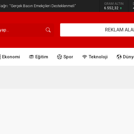
GRAM ALTIN
ğrı: “Gerçek Basın Emekçileri Desteklenmeli”
6.552,32
REKLAM ALA
Ekonomi
Eğitim
Spor
Teknoloji
Düny