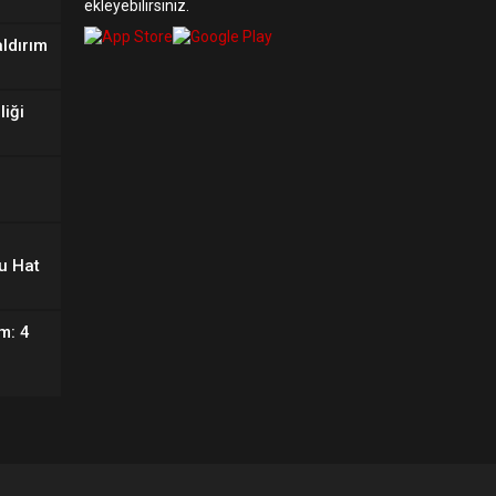
ekleyebilirsiniz.
aldırım
liği
u Hat
m: 4