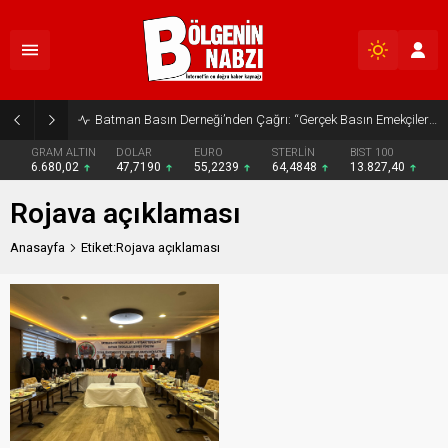
Batman Basın Derneği’nden Çağrı: “Gerçek Basın Emekçileri Desteklenmeli”
GRAM ALTIN
DOLAR
EURO
STERLİN
BIST 100
6.680,02
47,7190
55,2239
64,4848
13.827,40
Rojava açıklaması
Anasayfa
Etiket:Rojava açıklaması