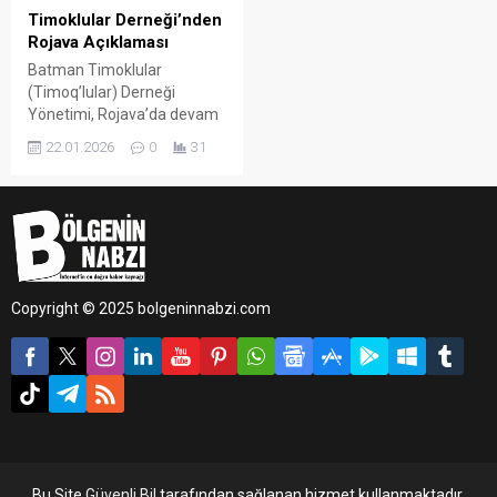
Timoklular Derneği’nden
Rojava Açıklaması
Batman Timoklular
(Timoq’lular) Derneği
Yönetimi, Rojava’da devam
eden saldırılara ilişkin yazılı
22.01.2026
0
31
bir açıklama yaparak
yaşananların yalnızca belirli
bir bölgeyi değil, insanlığın
ortak vicdanını hedef aldığını
vurguladı.
Copyright © 2025 bolgeninnabzi.com
Bu Site
Güvenli Bil
tarafından sağlanan hizmet kullanmaktadır.