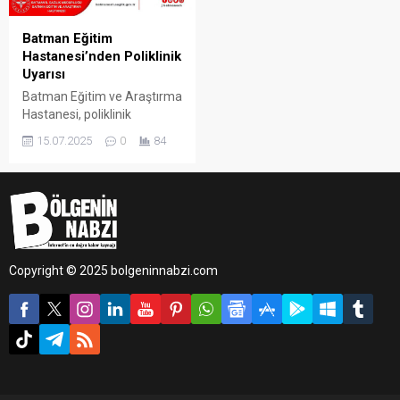
Batman Eğitim
Hastanesi’nden Poliklinik
Uyarısı
Batman Eğitim ve Araştırma
Hastanesi, poliklinik
hizmetlerine ilişkin resmi
15.07.2025
0
84
sosyal medya hesabı
üzerinden bilgilendirme
yaptı.
Copyright © 2025 bolgeninnabzi.com