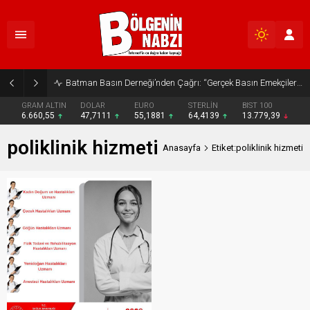
Batman Basın Derneği’nden Çağrı: “Gerçek Basın Emekçileri Desteklenmeli”
GRAM ALTIN
DOLAR
EURO
STERLİN
BIST 100
6.660,55
47,7111
55,1881
64,4139
13.779,39
poliklinik hizmeti
Anasayfa
Etiket:poliklinik hizmeti