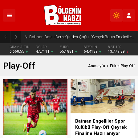
Batman Basın Derneği’nden Çağrı: “Gerçek Basın Emekçileri Desteklenmeli”
GRAM ALTIN
DOLAR
EURO
STERLİN
BIST 100
6.660,55
47,7111
55,1881
64,4139
13.779,39
Play-Off
Anasayfa
Etiket:Play-Off
Batman Engelliler Spor
Kulübü Play-Off Çeyrek
Finaline Hazırlanıyor