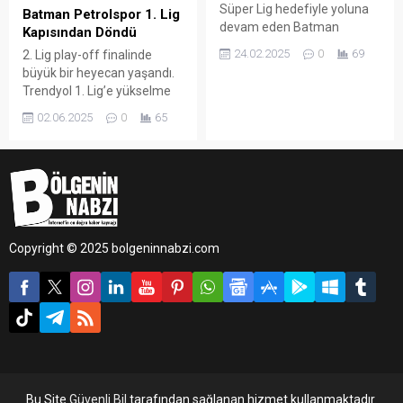
Süper Lig hedefiyle yoluna
Batman Petrolspor 1. Lig
devam eden Batman
Kapısından Döndü
Engelliler Spor Kulübü, play-
24.02.2025
0
69
2. Lig play-off finalinde
off çeyrek finalinde Antalya
büyük bir heyecan yaşandı.
Büyükşehir Belediyesi Spor
Trendyol 1. Lig’e yükselme
Kulübü ile karşılaşacak.
mücadelesi veren Batman
02.06.2025
0
65
Petrolspor, rakibi Artı Değer
Vanspor’a penaltı atışlarında
5-4 mağlup oldu ve bir üst
lige çıkma şansını kaçırdı.
Copyright © 2025 bolgeninnabzi.com
Bu Site
Güvenli Bil
tarafından sağlanan hizmet kullanmaktadır.