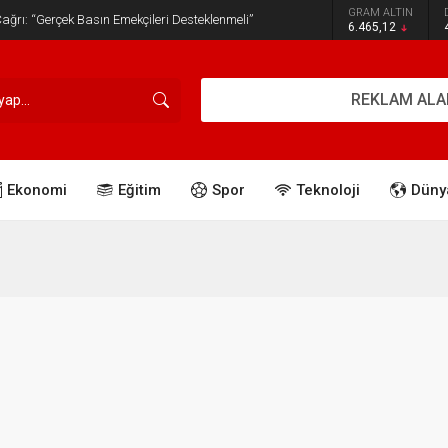
GRAM ALTIN
ğrı: “Gerçek Basın Emekçileri Desteklenmeli”
6.465,12
REKLAM ALA
Ekonomi
Eğitim
Spor
Teknoloji
Düny