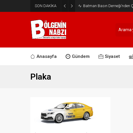
SON DAKİKA
Batman Basın Derneği’nden Ça
Anasayfa
Gündem
Siyaset
Plaka