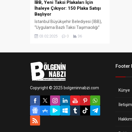
İBB, Yeni Taksi Plakaları İçin
İhaleye Çıkıyor: 150 Plaka Satışı
Başlıyor
İstanbul Büyükşehir Belediyesi (İBB),
“Uygulama Bazlı Taksi Taşımacılığı”
projesi kapsamında, 2.500 yeni taksi
03.02.2025
0
36
için ihaleye çıkıyor.
Footer
Copyright © 2025 bolgeninnabzi.com
Künye
İletişim
Hakkım