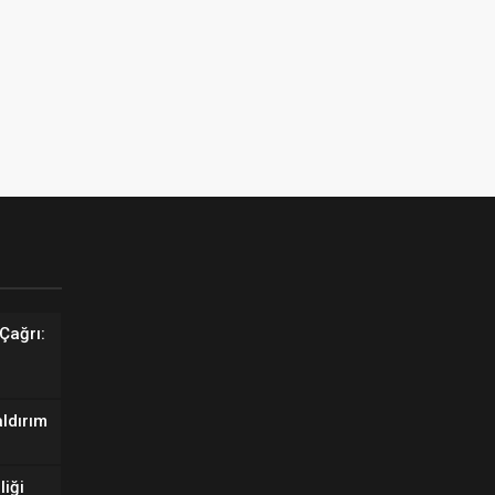
Çağrı:
aldırım
liği