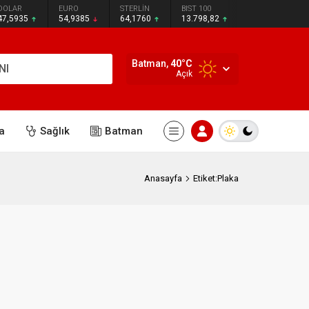
DOLAR
EURO
STERLİN
BIST 100
47,5935
54,9385
64,1760
13.798,82
Batman,
40
°C
NI
Açık
a
Sağlık
Batman
Anasayfa
Etiket:Plaka