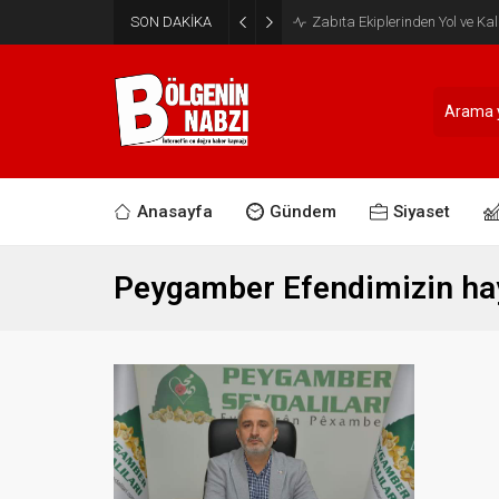
SON DAKİKA
Batman’da Temizlik Seferberl
Anasayfa
Gündem
Siyaset
Peygamber Efendimizin ha