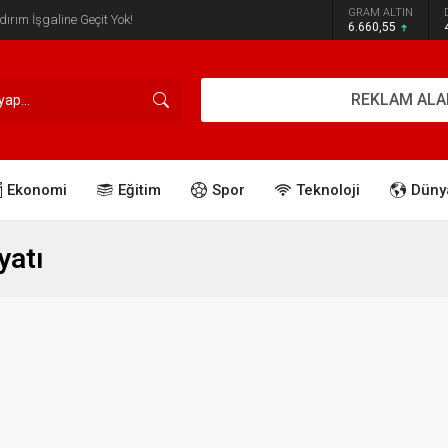
GRAM ALTIN
iği Hız Kesmiyor
6.660,55
REKLAM ALA
Ekonomi
Eğitim
Spor
Teknoloji
Düny
yatı