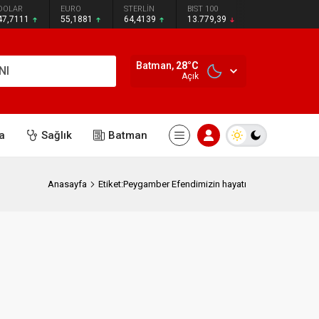
DOLAR
EURO
STERLİN
BIST 100
47,7111
55,1881
64,4139
13.779,39
Batman,
28
°C
NI
Açık
a
Sağlık
Batman
Anasayfa
Etiket:Peygamber Efendimizin hayatı