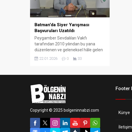
Batman’da Siyer Yarışması
Başvuruları Uzatıldı
Peygamber Sevdalıları Vakfı
tarafından 2010 yılından bu yana
düzenlenen ve geleneksel hâle gelen
Siyer Yarışması’nın bu yıl 16’ncısı
22.01.2026
0
33
gerçekleştirilecek. “Kaybedeni
olmayan” yarışma için Batman
genelinde yoğun ilgi olduğu bildirildi.
Footer
Copyright © 2025 bolgeninnabzi.com
Künye
İletişim