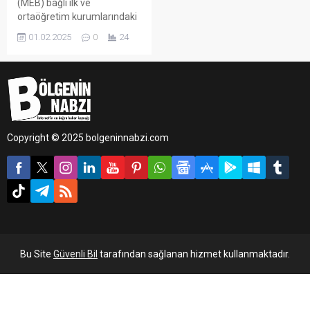
(MEB) bağlı ilk ve
ortaöğretim kurumlarındaki
yaklaşık 20 milyon öğrenci,
01.02.2025
0
24
yarıyıl tatilinin ardından 3
Şubat Pazartesi günü ders
başı yapacak.
Copyright © 2025 bolgeninnabzi.com
Bu Site
Güvenli Bil
tarafından sağlanan hizmet kullanmaktadır.