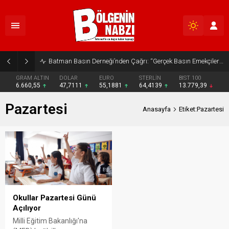
Batman Basın Derneği’nden Çağrı: “Gerçek Basın Emekçileri Desteklenmeli”
GRAM ALTIN
DOLAR
EURO
STERLİN
BIST 100
6.660,55
47,7111
55,1881
64,4139
13.779,39
Pazartesi
Anasayfa
Etiket:Pazartesi
Okullar Pazartesi Günü
Açılıyor
Milli Eğitim Bakanlığı'na