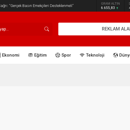
GRAM ALTIN
ğrı: “Gerçek Basın Emekçileri Desteklenmeli”
6.655,83
REKLAM ALA
Ekonomi
Eğitim
Spor
Teknoloji
Düny