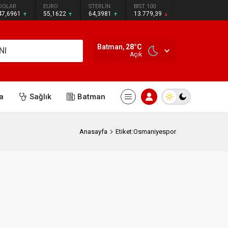
DOLAR
EURO
STERLİN
BIST 100
47,6961
55,1622
64,3981
13.779,39
Batman,
28
°C
NI
Açık
a
Sağlık
Batman
Anasayfa
Etiket:Osmaniyespor