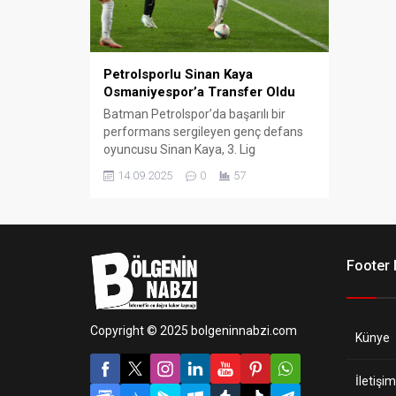
Petrolsporlu Sinan Kaya
Osmaniyespor’a Transfer Oldu
Batman Petrolspor’da başarılı bir
performans sergileyen genç defans
oyuncusu Sinan Kaya, 3. Lig
ekiplerinden Osmaniyespor ile resmi
14.09.2025
0
57
sözleşme imzaladı.
Footer
Copyright © 2025 bolgeninnabzi.com
Künye
İletişim