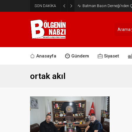
SON DAKİKA
Batman Basın Derneği’nden Ça
Anasayfa
Gündem
Siyaset
ortak akıl