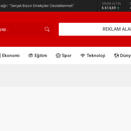
GRAM ALTIN
ğrı: “Gerçek Basın Emekçileri Desteklenmeli”
6.614,69
REKLAM ALA
Ekonomi
Eğitim
Spor
Teknoloji
Düny