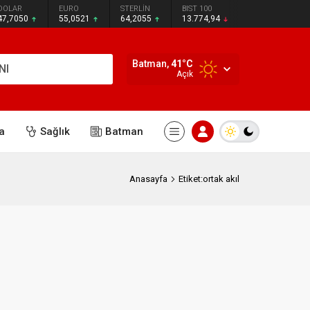
DOLAR
EURO
STERLİN
BIST 100
47,7050
55,0521
64,2055
13.774,94
Batman,
41
°C
NI
Açık
a
Sağlık
Batman
Anasayfa
Etiket:ortak akıl