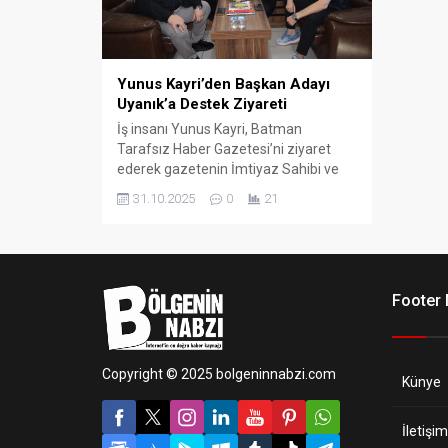
Yunus Kayri’den Başkan Adayı
Uyanık’a Destek Ziyareti
İş insanı Yunus Kayri, Batman
Tarafsız Haber Gazetesi’ni ziyaret
ederek gazetenin İmtiyaz Sahibi ve
Batman Esnaf ve Sanatkârlar Odası
31.10.2025
0
21
Başkan Adayı Cebrail Uyanık ile bir
araya geldi.
Footer
Copyright © 2025 bolgeninnabzi.com
Künye
İletişim