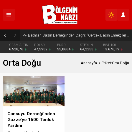
Batman Basın Derneği’nden Çağrı: “Gerçek Basın Emekçileri Desteklenmeli”
GRAM ALTIN
DOLAR
EURO
STERLİN
BIST 100
6.528,76
47,5952
55,0664
64,2258
13.676,19
Orta Doğu
Anasayfa
Etiket:Orta Doğu
Cansuyu Derneği’nden
Gazze’ye 1500 Tonluk
Yardım