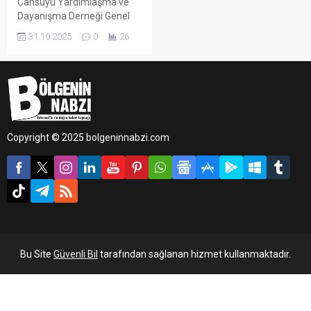
Cansuyu Yardımlaşma ve
Dayanışma Derneği Genel
Başkanı Mustafa Köylü,
31.10.2025
0
26
Gazze’de 7 Ekim’de
başlayan insani krizin
ardından derneğin yardım
çalışmalarının aralıksız
sürdüğünü açıkladı.
Copyright © 2025 bolgeninnabzi.com
Bu Site
Güvenli Bil
tarafından sağlanan hizmet kullanmaktadır.