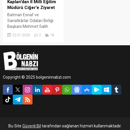
Kaplan’dan İl Milli Eğitim
Müdürü Ciğer’e Ziyaret
Batman Esnaf ve
Sanatkârlar Odaları Birliği
Başkanı Mehmet Salih
Kaplan, Batman İl Milli
22.01.2026
0
18
Eğitim Müdürü Yaşar Ciğer’i
makamında ziyaret etti.
Samimi bir atmosferde
gerçekleşen görüşmede,
eğitim camiası ile esnafı
ilgilendiren güncel konular
ele alındı.
Copyright © 2025 bolgeninnabzi.com
Bu Site
Güvenli Bil
tarafından sağlanan hizmet kullanmaktadır.