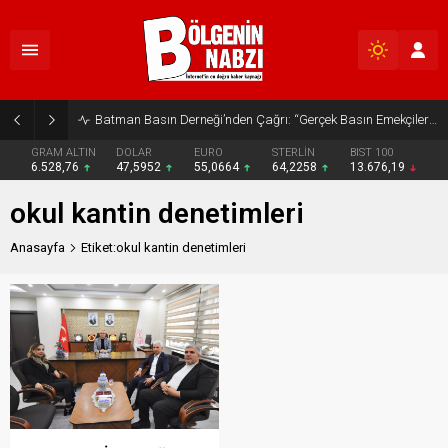
Batman Basın Derneği’nden Çağrı: “Gerçek Basın Emekçileri Desteklenmeli”
GRAM ALTIN
DOLAR
EURO
STERLİN
BIST 100
6.528,76
47,5952
55,0664
64,2258
13.676,19
okul kantin denetimleri
Anasayfa
Etiket:okul kantin denetimleri