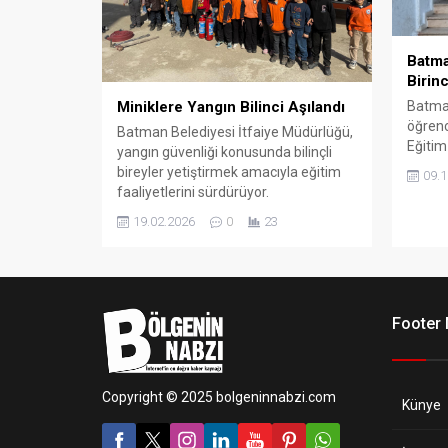
Batma
Birinc
Miniklere Yangın Bilinci Aşılandı
Batman
öğrenc
Batman Belediyesi İtfaiye Müdürlüğü,
Eğitim
yangın güvenliği konusunda bilinçli
Müdürl
bireyler yetiştirmek amacıyla eğitim
09.1
Cumhu
faaliyetlerini sürdürüyor.
düzen
19.02.2026
0
23
Cumhur
yarışm
Footer
Copyright © 2025 bolgeninnabzi.com
Künye