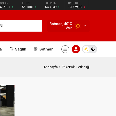
DOLAR
EURO
STERLİN
BIST 100
47,7111
55,1881
64,4139
13.779,39
Batman,
40
°C
NI
Açık
a
Sağlık
Batman
Anasayfa
Etiket:okul etkinliği