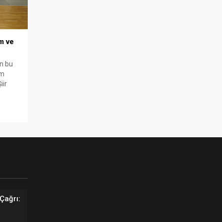
m ve
an bu
im
iir
Çağrı: