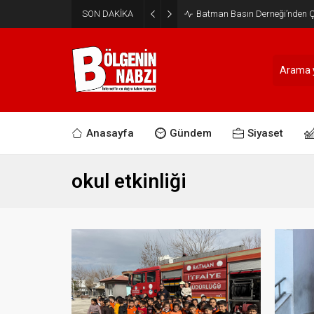
SON DAKİKA
Batman Basın Derneği’nden Ça
Anasayfa
Gündem
Siyaset
okul etkinliği