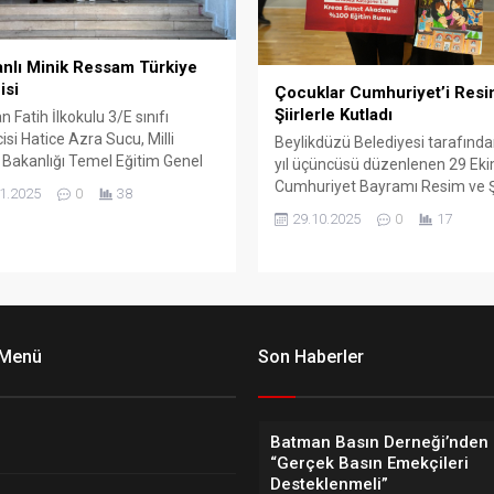
nlı Minik Ressam Türkiye
isi
Çocuklar Cumhuriyet’i Resi
Şiirlerle Kutladı
 Fatih İlkokulu 3/E sınıfı
isi Hatice Azra Sucu, Milli
Beylikdüzü Belediyesi tarafınd
 Bakanlığı Temel Eğitim Genel
yıl üçüncüsü düzenlenen 29 Ek
üğü tarafından 29 Ekim
Cumhuriyet Bayramı Resim ve Ş
1.2025
0
38
riyet Bayramı kapsamında
Yarışması’nda dereceye giren
29.10.2025
0
17
lenen “Köklü Geçmişten Güçlü
öğrenciler ödüllerini aldı.
iyet’e” temalı resim
asında Türkiye birincisi oldu.
 Menü
Son Haberler
Batman Basın Derneği’nden 
“Gerçek Basın Emekçileri
Desteklenmeli”