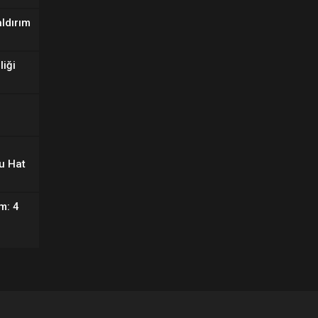
aldırım
liği
u Hat
m: 4