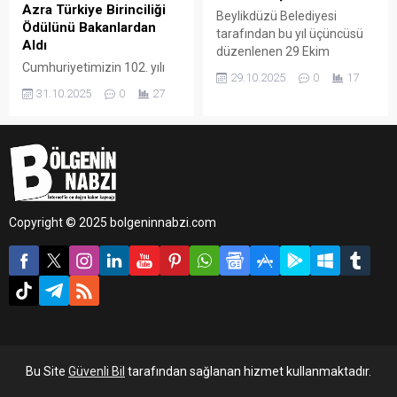
Azra Türkiye Birinciliği
Beylikdüzü Belediyesi
Ödülünü Bakanlardan
tarafından bu yıl üçüncüsü
Aldı
düzenlenen 29 Ekim
Cumhuriyetimizin 102. yılı
Cumhuriyet Bayramı Resim
29.10.2025
0
17
kutlamaları kapsamında Millî
ve Şiir Yarışması’nda
31.10.2025
0
27
Eğitim Bakanlığı tarafından
dereceye giren öğrenciler
düzenlenen “Köklü
ödüllerini aldı.
Geçmişten Güçlü
Cumhuriyete” temalı
yarışmanın ödül töreni
Ankara’da gerçekleştirildi.
Copyright © 2025 bolgeninnabzi.com
Bu Site
Güvenli Bil
tarafından sağlanan hizmet kullanmaktadır.