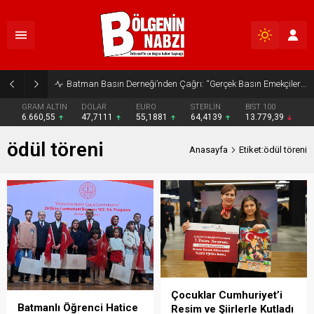
Batman Basın Derneği’nden Çağrı: “Gerçek Basın Emekçileri Desteklenmeli”
GRAM ALTIN
DOLAR
EURO
STERLİN
BIST 100
6.660,55
47,7111
55,1881
64,4139
13.779,39
ödül töreni
Anasayfa
Etiket:ödül töreni
Çocuklar Cumhuriyet’i
Batmanlı Öğrenci Hatice
Resim ve Şiirlerle Kutladı