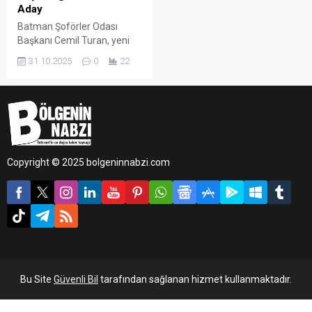
Aday
Batman Şoförler Odası
Başkanı Cemil Turan, yeni
dönem için yeniden aday
31.10.2025
0
22
olduğunu duyurdu.
Copyright © 2025 bolgeninnabzi.com
Bu Site
Güvenli Bil
tarafından sağlanan hizmet kullanmaktadır.