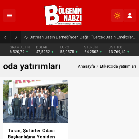
Batman Basın Derneği’nden Çağrı: “Gerçek Basın Emekçileri Desteklenmeli”
GRAM ALTIN
DOLAR
EURO
STERLİN
BIST 100
6.520,79
47,5952
55,0575
64,2502
13.769,40
oda yatırımları
Anasayfa
Etiket:oda yatırımları
Turan, Şoförler Odası
Başkanlığına Yeniden