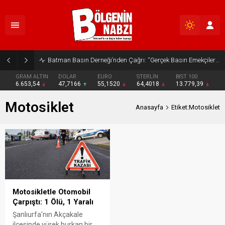
Batman Basın Derneği’nden Çağrı: “Gerçek Basın Emekçileri Desteklenmeli”
GRAM ALTIN
DOLAR
EURO
STERLİN
BIST 100
6.653,54
47,7166
55,1520
64,4018
13.779,39
Motosiklet
Anasayfa
Etiket:Motosiklet
Motosikletle Otomobil
Çarpıştı: 1 Ölü, 1 Yaralı
Şanlıurfa'nın Akçakale
ilçesinde yürek burkan bir