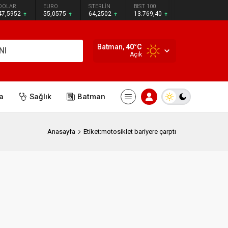
DOLAR
EURO
STERLİN
BIST 100
47,5952
55,0575
64,2502
13.769,40
Batman,
40
°C
NI
Açık
a
Sağlık
Batman
Anasayfa
Etiket:motosiklet bariyere çarptı