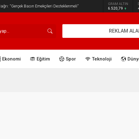
GRAM ALTIN
ğrı: “Gerçek Basın Emekçileri Desteklenmeli”
6.520,79
REKLAM ALA
Ekonomi
Eğitim
Spor
Teknoloji
Düny