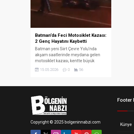
Batman’da Feci Motosiklet Kazası:
2 Genç Hayatını Kaybetti
Batman yeni Siirt Çevre Yolu’nda
akşam saatlerinde meydana gelen
motosiklet kazası, kentte büyük
üzüntüye neden oldu.
15.05.2026
0
56
Footer
Copyright © 2025 bolgeninnabzi.com
Künye