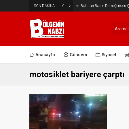
SON DAKİKA
Batman Basın Derneği’nden Ça
Anasayfa
Gündem
Siyaset
motosiklet bariyere çarptı