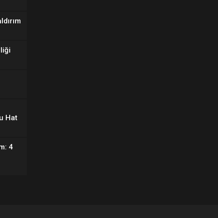
aldırım
liği
u Hat
m: 4