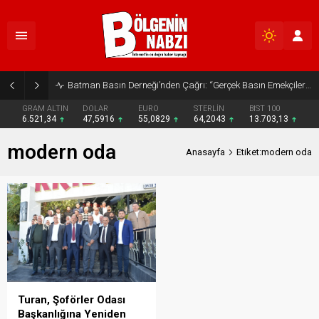
Batman Basın Derneği’nden Çağrı: “Gerçek Basın Emekçileri Desteklenmeli”
GRAM ALTIN
DOLAR
EURO
STERLİN
BIST 100
6.521,34
47,5916
55,0829
64,2043
13.703,13
modern oda
Anasayfa
Etiket:modern oda
Turan, Şoförler Odası
Başkanlığına Yeniden