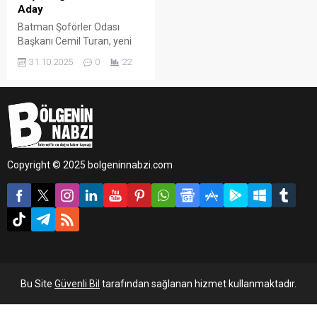
Aday
Batman Şoförler Odası
Başkanı Cemil Turan, yeni
dönem için yeniden aday
31.10.2025
0
22
olduğunu duyurdu.
Copyright © 2025 bolgeninnabzi.com
Bu Site
Güvenli Bil
tarafından sağlanan hizmet kullanmaktadır.