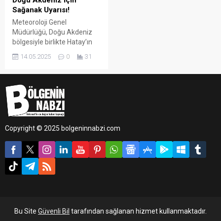
Doğu Akdeniz İçin
Sağanak Uyarısı!
Meteoroloji Genel
Müdürlüğü, Doğu Akdeniz
bölgesiyle birlikte Hatay’ın
kuzey kesimlerinde kuvvetli
14.05.2025
0
31
sağanak yağış beklendiğini
duyurdu.
Copyright © 2025 bolgeninnabzi.com
Bu Site
Güvenli Bil
tarafından sağlanan hizmet kullanmaktadır.