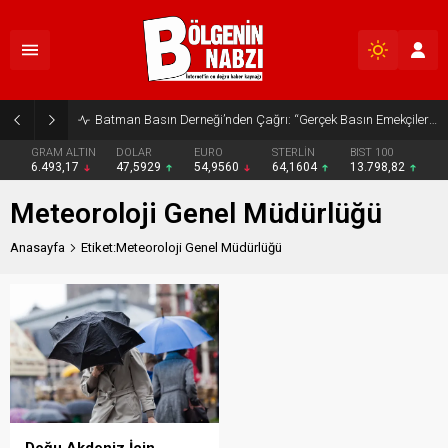
Batman Basın Derneği’nden Çağrı: “Gerçek Basın Emekçileri Desteklenmeli”
GRAM ALTIN
DOLAR
EURO
STERLİN
BIST 100
6.493,17
47,5929
54,9560
64,1604
13.798,82
Meteoroloji Genel Müdürlüğü
Anasayfa
Etiket:Meteoroloji Genel Müdürlüğü