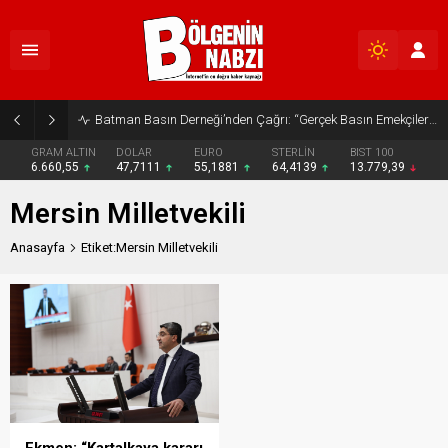
Batman Basın Derneği’nden Çağrı: “Gerçek Basın Emekçileri Desteklenmeli”
GRAM ALTIN
DOLAR
EURO
STERLİN
BIST 100
6.660,55
47,7111
55,1881
64,4139
13.779,39
Mersin Milletvekili
Anasayfa
Etiket:Mersin Milletvekili