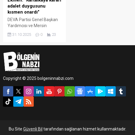
Ekmen: “Kartalkaya kararı
adalet duygusunu
kısmen onardı”
DEVA Partisi Genel Başkan
Yardımcısı ve Mersin
Milletvekili Mehmet Emin
31.10.2025
0
23
Ekmen, Bolu Kartalkaya’da
yaşanan otel yangını
davasına ilişkin
değerlendirmede bulundu.
Ekmen, kararın önemli
olduğunu ancak hâlâ
sorumluluğu bulunan
Copyright © 2025 bolgeninnabzi.com
kişilerin yargılanması
gerektiğini vurguladı.
Bu Site
Güvenli Bil
tarafından sağlanan hizmet kullanmaktadır.