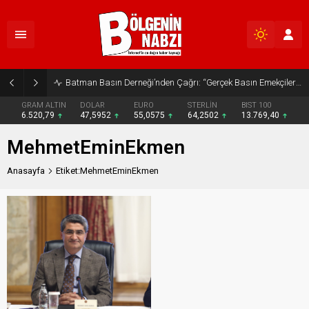
Batman Basın Derneği’nden Çağrı: “Gerçek Basın Emekçileri Desteklenmeli”
GRAM ALTIN
DOLAR
EURO
STERLİN
BIST 100
6.520,79
47,5952
55,0575
64,2502
13.769,40
MehmetEminEkmen
Anasayfa
Etiket:MehmetEminEkmen