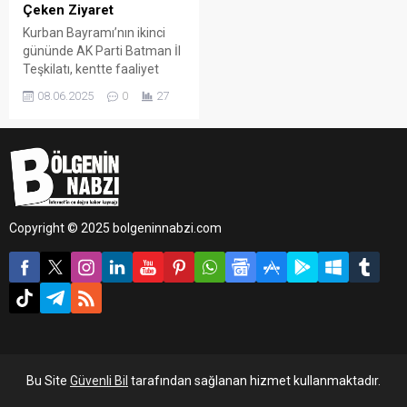
Çeken Ziyaret
Kurban Bayramı’nın ikinci
gününde AK Parti Batman İl
Teşkilatı, kentte faaliyet
yürüten siyasi partileri
08.06.2025
0
27
ziyaret ederek bayramlaştı.
Gerçekleştirilen ziyaretlerde
bayramların birleştirici
yönüne dikkat çekildi.
Copyright © 2025 bolgeninnabzi.com
Bu Site
Güvenli Bil
tarafından sağlanan hizmet kullanmaktadır.