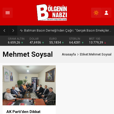
Batman Basın Derneği’nden Çağrı: “Gerçek Basın Emekçileri Desteklenmeli”
GRAM ALTIN
DOLAR
EURO
STERLİN
BIST 100
6.659,26
47,6936
55,1834
64,4281
13.779,39
Mehmet Soysal
Anasayfa
Etiket:Mehmet Soysal
AK Parti’den Dikkat