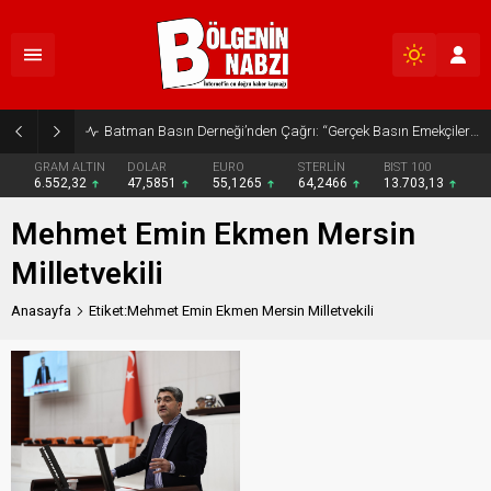
Batman Basın Derneği’nden Çağrı: “Gerçek Basın Emekçileri Desteklenmeli”
GRAM ALTIN
DOLAR
EURO
STERLİN
BIST 100
6.552,32
47,5851
55,1265
64,2466
13.703,13
Mehmet Emin Ekmen Mersin
Milletvekili
Anasayfa
Etiket:Mehmet Emin Ekmen Mersin Milletvekili