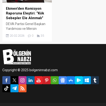
Ekmen’den Komisyon
Raporuna Eleştiri: “Kök
Sebepler Ele Alınmalı”
DEVA Partisi Genel Başkan
Yardımcısı ve Mersin
Milletvekili Mehmet Emin
20.02.2026
0
35
Ekmen, Millî Dayanışma,
Kardeşlik ve Demokrasi
Komisyonu’nun nihai
raporunu değerlendirdi.
Ekmen, kök sebeplere
inmeyen bir sürecin kalıcı
sonuç üretmeyeceğine
Copyright © 2025 bolgeninnabzi.com
dikkat çekti.