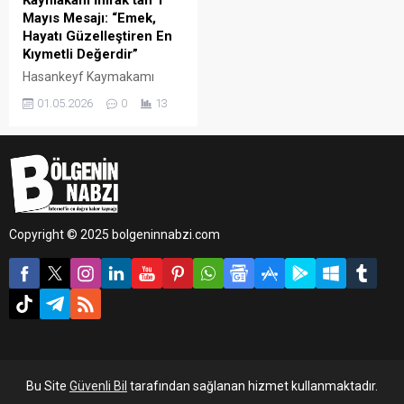
Kaymakam İmrak’tan 1
Mayıs Mesajı: “Emek,
Hayatı Güzelleştiren En
Kıymetli Değerdir”
Hasankeyf Kaymakamı
Mehmet Ali İmrak, 1 Mayıs
01.05.2026
0
13
Emek ve Dayanışma Günü
dolayısıyla yayınladığı
mesajda, alın terinin ve
üretimin toplumun en büyük
gücü olduğunu vurguladı.
Copyright © 2025 bolgeninnabzi.com
Bu Site
Güvenli Bil
tarafından sağlanan hizmet kullanmaktadır.