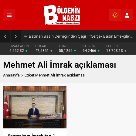
Batman Basın Derneği’nden Çağrı: “Gerçek Basın Emekçileri Desteklenmeli”
GRAM ALTIN
DOLAR
EURO
STERLİN
BIST 100
6.552,32
47,5851
55,1265
64,2466
13.703,13
Mehmet Ali İmrak açıklaması
Anasayfa
Etiket:Mehmet Ali İmrak açıklaması