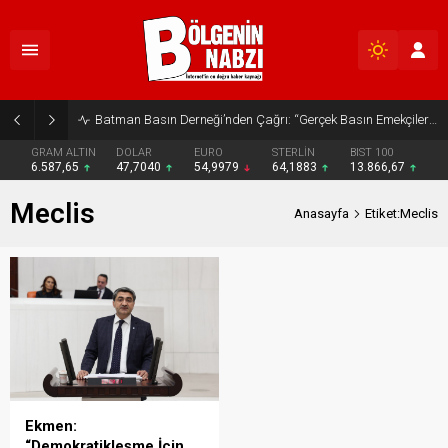
Batman Basın Derneği’nden Çağrı: “Gerçek Basın Emekçileri Desteklenmeli”
GRAM ALTIN
DOLAR
EURO
STERLİN
BIST 100
6.587,65
47,7040
54,9979
64,1883
13.866,67
Meclis
Anasayfa
Etiket:Meclis
Ekmen:
“Demokratikleşme İçin