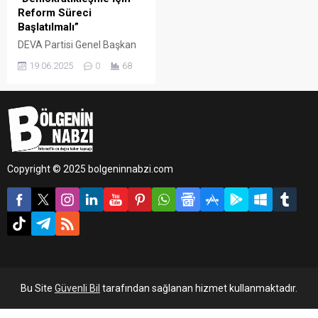
Reform Süreci
Başlatılmalı”
DEVA Partisi Genel Başkan
Yardımcısı ve Mersin
19.06.2025
0
68
Milletvekili Mehmet Emin
Ekmen, TBMM Genel
Kurulu’nda yaptığı
konuşmada, 15 ilin baro
başkanlarının Yeni Yol
Grubu’na gerçekleştirdiği
ziyareti ve sundukları
Copyright © 2025 bolgeninnabzi.com
demokratikleşme taleplerini
gündeme taşıdı.
Bu Site
Güvenli Bil
tarafından sağlanan hizmet kullanmaktadır.