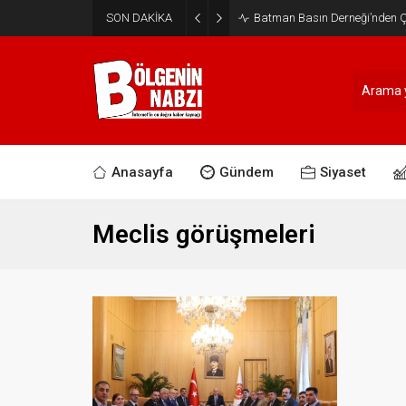
SON DAKİKA
Batman Basın Derneği’nden Ça
Anasayfa
Gündem
Siyaset
Meclis görüşmeleri