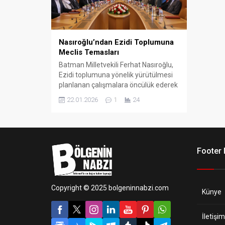
Nasıroğlu’ndan Ezidi Toplumuna
Meclis Temasları
Batman Milletvekili Ferhat Nasıroğlu,
Ezidi toplumuna yönelik yürütülmesi
planlanan çalışmalara öncülük ederek
Avrupa’dan gelen Ezidi vatandaşlarla
22.01.2026
1
24
birlikte Türkiye Büyük Millet
Meclisi’nde bir dizi görüşme
gerçekleştirdi.
Footer
Copyright © 2025 bolgeninnabzi.com
Künye
İletişim