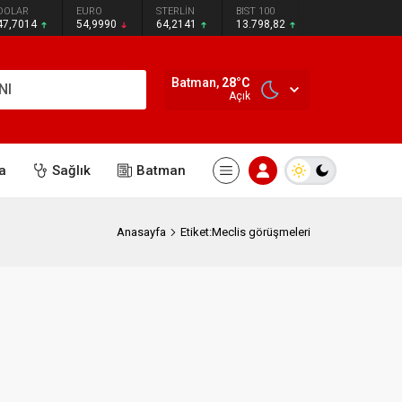
DOLAR
EURO
STERLİN
BIST 100
47,7014
54,9990
64,2141
13.798,82
Batman,
28
°C
NI
Açık
a
Sağlık
Batman
Anasayfa
Etiket:Meclis görüşmeleri