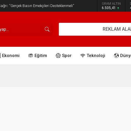
GRAM ALTIN
ğrı: “Gerçek Basın Emekçileri Desteklenmeli”
6.505,41
REKLAM ALA
Ekonomi
Eğitim
Spor
Teknoloji
Düny