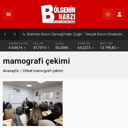
Batman Basın Derneği’nden Çağrı: “Gerçek Basın Emekçileri Desteklenmeli”
GRAM ALTIN
DOLAR
EURO
STERLİN
BIST 100
6.544,76
47,7013
55,0086
64,2273
13.798,82
mamografi çekimi
Anasayfa
Etiket:mamografi çekimi