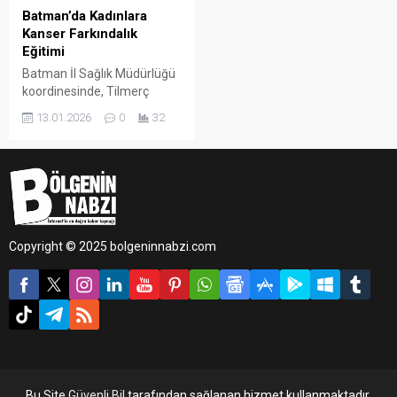
Batman’da Kadınlara
Kanser Farkındalık
Eğitimi
Batman İl Sağlık Müdürlüğü
koordinesinde, Tilmerç
Sağlıklı Hayat Merkezi’nde
13.01.2026
0
32
Sosyal Yardımlaşma ve
Dayanışma Vakfı
bünyesinde faaliyet
gösteren Aile Destek
Merkezlerinde yer alan
kadınlara yönelik
bilgilendirme çalışması
Copyright © 2025 bolgeninnabzi.com
gerçekleştirildi.
Bu Site
Güvenli Bil
tarafından sağlanan hizmet kullanmaktadır.