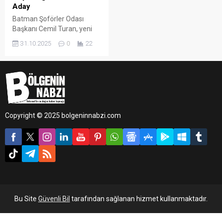
Aday
Batman Şoförler Odası
Başkanı Cemil Turan, yeni
dönem için yeniden aday
31.10.2025
0
22
olduğunu duyurdu.
Copyright © 2025 bolgeninnabzi.com
Bu Site
Güvenli Bil
tarafından sağlanan hizmet kullanmaktadır.