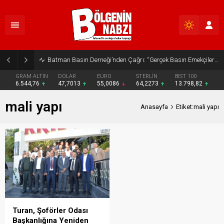
Batman Basın Derneği’nden Çağrı: “Gerçek Basın Emekçileri Desteklenmeli”
GRAM ALTIN
DOLAR
EURO
STERLİN
BIST 100
6.544,76
47,7013
55,0086
64,2273
13.798,82
mali yapı
Anasayfa
Etiket:mali yapı
Turan, Şoförler Odası
Başkanlığına Yeniden