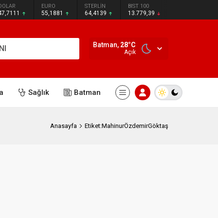
DOLAR
EURO
STERLİN
BIST 100
47,7111
55,1881
64,4139
13.779,39
Batman,
28
°C
NI
Açık
a
Sağlık
Batman
Anasayfa
Etiket:MahinurÖzdemirGöktaş