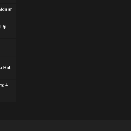
aldırım
liği
u Hat
m: 4