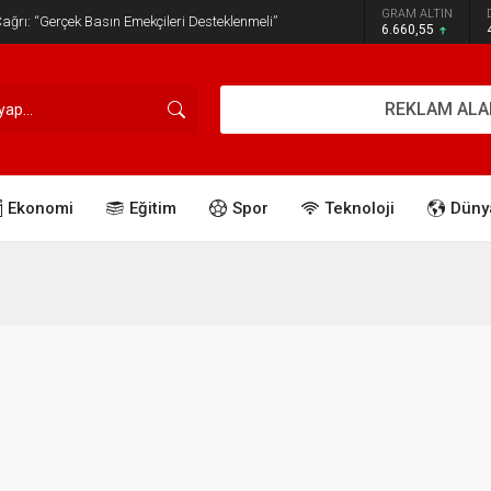
GRAM ALTIN
ğrı: “Gerçek Basın Emekçileri Desteklenmeli”
6.660,55
REKLAM ALA
Ekonomi
Eğitim
Spor
Teknoloji
Düny