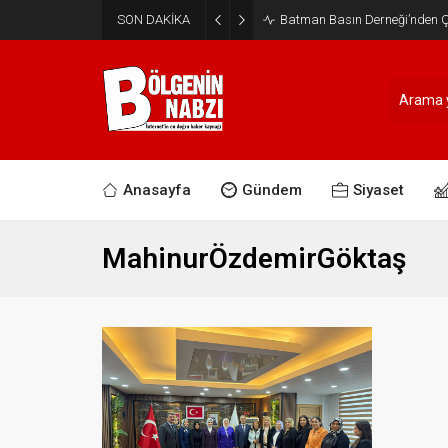
SON DAKİKA
Batman Basın Derneği’nden Ça
Anasayfa
Gündem
Siyaset
MahinurÖzdemirGöktaş