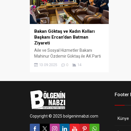
Bakan Göktaş ve Kadın Kolları
Başkanı Ercan’dan Batman
Ziyareti
Aile ve Sosyal Hizmetler Bakanı
Mahinur Özdemir Göktaş ile AK Parti
Genel Merkez Kadın Kolları Başkanı
13.09.2025
0
14
Tuğba Işık Ercan, programları
kapsamında Batman’a gelerek AK
Parti Batman İl Başkanlığını ziyaret
etti.
Footer
Copyright © 2025 bolgeninnabzi.com
Künye