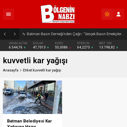
Batman Basın Derneği’nden Çağrı: “Gerçek Basın Emekçileri Desteklenmeli”
GRAM ALTIN
DOLAR
EURO
STERLİN
BIST 100
6.544,76
47,7013
55,0086
64,2273
13.798,82
kuvvetli kar yağışı
Anasayfa
Etiket:kuvvetli kar yağışı
Batman Belediyesi Kar
Yağışına Hazır