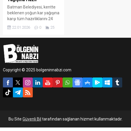
Batman Belediyesi, kentte
beklenen yoğun kar yağışına
karşı tüm hazırlıklarını 24
saat öncesinden tamamladı.
22.01.2026
0
25
Belediye ekipleri, ulaşımda
aksama yaşanmaması ve
vatandaşların
olumsuzluklardan
etkilenmemesi için sahada
gerekli tüm önlemleri aldı.
Copyright © 2025 bolgeninnabzi.com
Bu Site
Güvenli Bil
tarafından sağlanan hizmet kullanmaktadır.