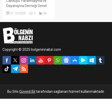
Cansuyu Yardımlaşma ve
Dayanışma Derneği Genel
Başkanı Mustafa Köylü,
31.10.2025
0
26
Gazze’de 7 Ekim’de
başlayan insani krizin
ardından derneğin yardım
çalışmalarının aralıksız
sürdüğünü açıkladı.
Copyright © 2025 bolgeninnabzi.com
Bu Site
Güvenli Bil
tarafından sağlanan hizmet kullanmaktadır.