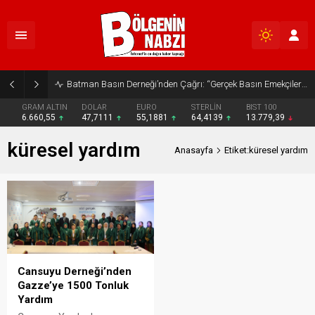
Batman Basın Derneği’nden Çağrı: “Gerçek Basın Emekçileri Desteklenmeli”
GRAM ALTIN
DOLAR
EURO
STERLİN
BIST 100
6.660,55
47,7111
55,1881
64,4139
13.779,39
küresel yardım
Anasayfa
Etiket:küresel yardım
Cansuyu Derneği’nden
Gazze’ye 1500 Tonluk
Yardım