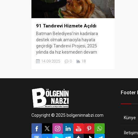
91 Tandırevi Hizmete Açıldı
Batman Belediyesi’nin kadınlara
destek olmak amacıyla hayata
geçirdiği Tandırevi Projesi, 2025
yılında da hız kesmeden devam
ediyor.
14.09.2025
0
18
Footer
Copyright © 2025 bolgeninnabzi.com
Künye
İletişim