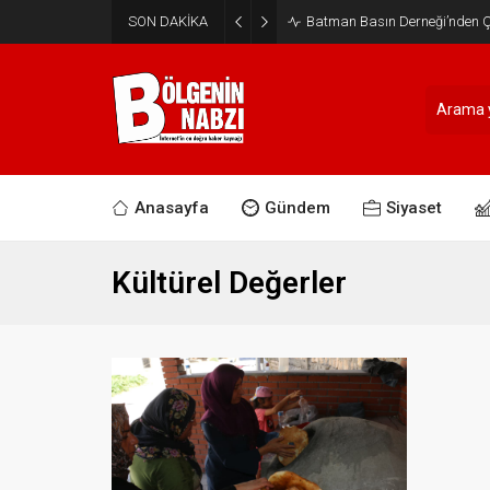
SON DAKİKA
Batman Basın Derneği’nden Ça
Anasayfa
Gündem
Siyaset
Kültürel Değerler