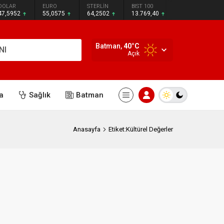
DOLAR
EURO
STERLİN
BIST 100
47,5952
55,0575
64,2502
13.769,40
Batman,
40
°C
NI
Açık
a
Sağlık
Batman
Anasayfa
Etiket:Kültürel Değerler