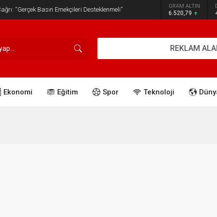
GRAM ALTIN
ğrı: “Gerçek Basın Emekçileri Desteklenmeli”
6.520,79
REKLAM ALA
Ekonomi
Eğitim
Spor
Teknoloji
Düny