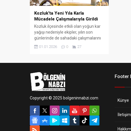
Kozluk’ta Yeni Yıla Karla
Mücadele Çalışmalarıyla Girildi
Kozluk ilçesinde etkili olan yoğun kar
yağışı nedeniyle ekipler, yılın son
günlerinde de sahadaki çalışmalarını
aralıksız sürdürdü.
01.01.2026
0
27
Footer
Copyright © 2025 bolgeninnabzi.com
Künye
İletişim
Hakkım