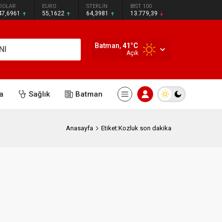
DOLAR
EURO
STERLİN
BIST 100
47,6961
55,1622
64,3981
13.779,39
Batman,
41
°C
NI
Açık
a
Sağlık
Batman
Anasayfa
Etiket:Kozluk son dakika