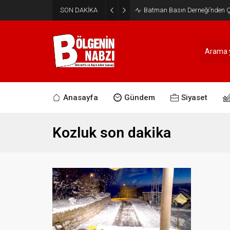
SON DAKİKA
Batman Basın Derneği’nden Ça
Anasayfa
Gündem
Siyaset
Kozluk son dakika