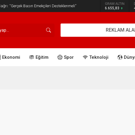
GRAM ALTIN
ğrı: “Gerçek Basın Emekçileri Desteklenmeli”
6.655,83
REKLAM ALA
Ekonomi
Eğitim
Spor
Teknoloji
Düny