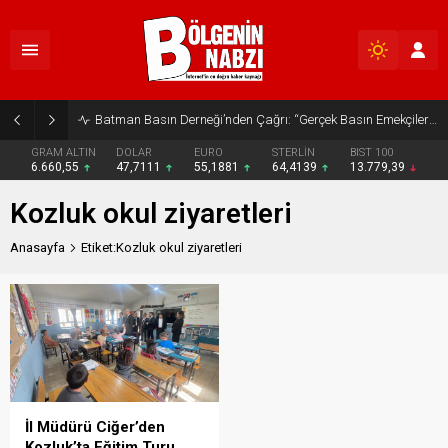
Batman Basın Derneği’nden Çağrı: “Gerçek Basın Emekçileri Desteklenmeli”
GRAM ALTIN
DOLAR
EURO
STERLİN
BIST 100
6.660,55
47,7111
55,1881
64,4139
13.779,39
Kozluk okul ziyaretleri
Anasayfa
Etiket:Kozluk okul ziyaretleri
İl Müdürü Ciğer’den
Kozluk’ta Eğitim Turu