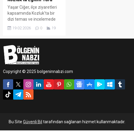
Yaşar Ciğer, ilçe ziyaretleri
kapsamında Kozluk’ta bir
dizi temas ve incelemede
bulundu. Eğitim müfettişleri,
19.02.2026
0
19
ilçe milli eğitim müdürleri ve
şube müdürlerinden oluşan
heyetle gerçekleştirilen
programda, ilçedeki eğitim
faaliyetleri yerinde
değerlendirildi.
Copyright © 2025 bolgeninnabzi.com
Bu Site
Güvenli Bil
tarafından sağlanan hizmet kullanmaktadır.