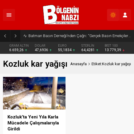
Batman Basın Derneği’nden Çağrı: “Gerçek Basın Emekçileri Desteklenmeli”
GRAM ALTIN
DOLAR
EURO
STERLİN
BIST 100
6.659,26
47,6936
55,1834
64,4281
13.779,39
Kozluk kar yağışı
Anasayfa
Etiket:Kozluk kar yağışı
Kozluk’ta Yeni Yıla Karla
Mücadele Çalışmalarıyla
Girildi