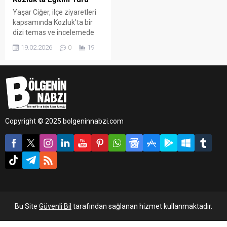
Yaşar Ciğer, ilçe ziyaretleri
kapsamında Kozluk’ta bir
dizi temas ve incelemede
bulundu. Eğitim müfettişleri,
19.02.2026
0
19
ilçe milli eğitim müdürleri ve
şube müdürlerinden oluşan
heyetle gerçekleştirilen
programda, ilçedeki eğitim
faaliyetleri yerinde
değerlendirildi.
Copyright © 2025 bolgeninnabzi.com
Bu Site
Güvenli Bil
tarafından sağlanan hizmet kullanmaktadır.