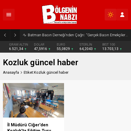
Batman Basın Derneği’nden Çağrı: “Gerçek Basın Emekçileri Desteklenmeli”
GRAM ALTIN
DOLAR
EURO
STERLİN
BIST 100
6.521,34
47,5916
55,0829
64,2043
13.703,13
Kozluk güncel haber
Anasayfa
Etiket:Kozluk güncel haber
İl Müdürü Ciğer’den
Kozluk’ta Eğitim Turu