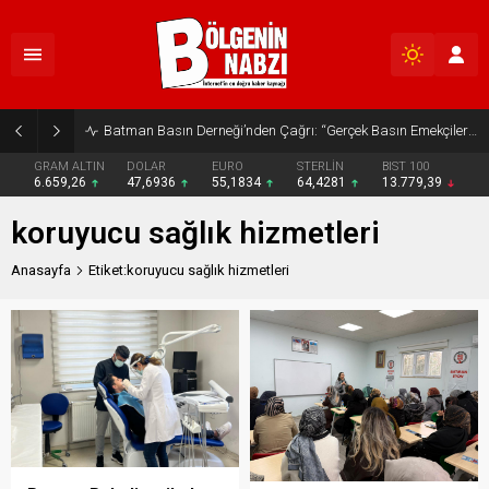
Batman Basın Derneği’nden Çağrı: “Gerçek Basın Emekçileri Desteklenmeli”
GRAM ALTIN
DOLAR
EURO
STERLİN
BIST 100
6.659,26
47,6936
55,1834
64,4281
13.779,39
koruyucu sağlık hizmetleri
Anasayfa
Etiket:koruyucu sağlık hizmetleri