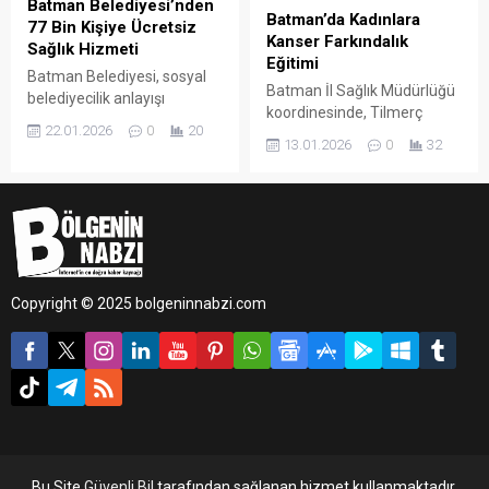
Batman Belediyesi’nden
Batman’da Kadınlara
77 Bin Kişiye Ücretsiz
Kanser Farkındalık
Sağlık Hizmeti
Eğitimi
Batman Belediyesi, sosyal
Batman İl Sağlık Müdürlüğü
belediyecilik anlayışı
koordinesinde, Tilmerç
doğrultusunda yürüttüğü
22.01.2026
0
20
Sağlıklı Hayat Merkezi’nde
ücretsiz sağlık hizmetleriyle
13.01.2026
0
32
Sosyal Yardımlaşma ve
kent genelinde önemli bir
Dayanışma Vakfı
ihtiyaca karşılık vermeye
bünyesinde faaliyet
devam ediyor.
gösteren Aile Destek
Merkezlerinde yer alan
kadınlara yönelik
bilgilendirme çalışması
Copyright © 2025 bolgeninnabzi.com
gerçekleştirildi.
Bu Site
Güvenli Bil
tarafından sağlanan hizmet kullanmaktadır.