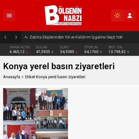
Zabıta Ekiplerinden Yol ve Kaldırım İşgaline Geçit Yok!
GRAM ALTIN
DOLAR
EURO
STERLİN
BIST 100
6.465,12
47,5935
54,9385
64,1760
13.798,82
Konya yerel basın ziyaretleri
Anasayfa
Etiket:Konya yerel basın ziyaretleri