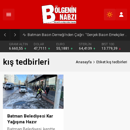
Batman Basın Derneği’nden Çağrı: “Gerçek Basın Emekçileri Desteklenmeli”
GRAM ALTIN
DOLAR
EURO
STERLİN
BIST 100
6.660,55
47,7111
55,1881
64,4139
13.779,39
kış tedbirleri
Anasayfa
Etiket:kış tedbirleri
Batman Belediyesi Kar
Yağışına Hazır
Batman Belediyesi, kentte