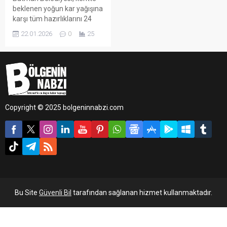
beklenen yoğun kar yağışına
karşı tüm hazırlıklarını 24
saat öncesinden tamamladı.
22.01.2026
0
25
Belediye ekipleri, ulaşımda
aksama yaşanmaması ve
vatandaşların
olumsuzluklardan
etkilenmemesi için sahada
gerekli tüm önlemleri aldı.
Copyright © 2025 bolgeninnabzi.com
Bu Site
Güvenli Bil
tarafından sağlanan hizmet kullanmaktadır.