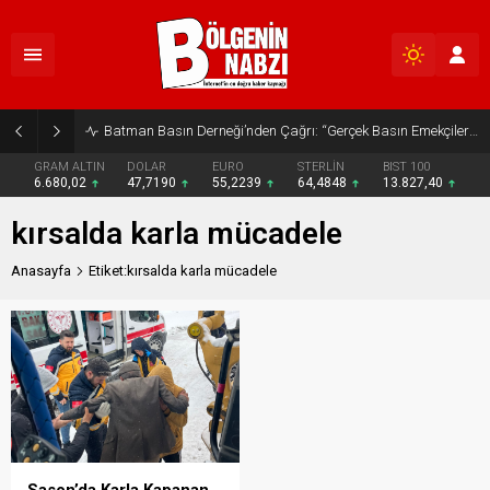
Batman Basın Derneği’nden Çağrı: “Gerçek Basın Emekçileri Desteklenmeli”
GRAM ALTIN
DOLAR
EURO
STERLİN
BIST 100
6.680,02
47,7190
55,2239
64,4848
13.827,40
kırsalda karla mücadele
Anasayfa
Etiket:kırsalda karla mücadele