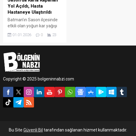
Sason’da Karla Kapanan
Yol Açıldı, Hasta
Hastaneye Ulaştırıldı
Batman’ın Sason ilçesinde
etkili olan yoğun kar yağışı
nedeniyle yolu kapanan
01.01.2026
0
23
Dereköy köyünde
rahatsızlanan bir vatandaş,
İl Özel İdaresi karla
mücadele ekiplerinin
zamanında müdahalesiyle
hastaneye ulaştırıldı.
Copyright © 2025 bolgeninnabzi.com
Bu Site
Güvenli Bil
tarafından sağlanan hizmet kullanmaktadır.