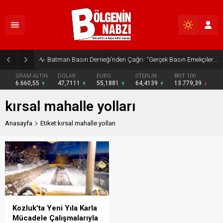
Batman Basın Derneği’nden Çağrı: “Gerçek Basın Emekçileri Desteklenmeli”
GRAM ALTIN
DOLAR
EURO
STERLİN
BIST 100
6.660,55
47,7111
55,1881
64,4139
13.779,39
kırsal mahalle yolları
Anasayfa
Etiket:kırsal mahalle yolları
Kozluk’ta Yeni Yıla Karla
Mücadele Çalışmalarıyla