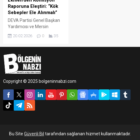
Raporuna Eleştiri: “Kök
Sebepler Ele Alınmalı”
DEVA Partisi Genel Başkan
Yardımcısı ve Mersin
Milletvekili Mehmet Emin
20.02.2026
0
35
Ekmen, Millî Dayanışma,
Kardeşlik ve Demokrasi
Komisyonu’nun nihai
raporunu değerlendirdi.
Ekmen, kök sebeplere
inmeyen bir sürecin kalıcı
sonuç üretmeyeceğine
Copyright © 2025 bolgeninnabzi.com
dikkat çekti.
Bu Site
Güvenli Bil
tarafından sağlanan hizmet kullanmaktadır.