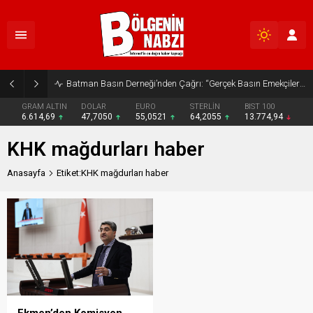
Batman Basın Derneği’nden Çağrı: “Gerçek Basın Emekçileri Desteklenmeli”
GRAM ALTIN
DOLAR
EURO
STERLİN
BIST 100
6.614,69
47,7050
55,0521
64,2055
13.774,94
KHK mağdurları haber
Anasayfa
Etiket:KHK mağdurları haber
Ekmen’den Komisyon