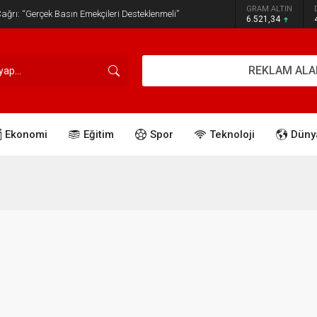
GRAM ALTIN
ğrı: “Gerçek Basın Emekçileri Desteklenmeli”
6.521,34
REKLAM ALA
Ekonomi
Eğitim
Spor
Teknoloji
Düny