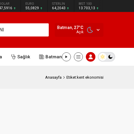
DOLAR
EURO
STERLİN
BIST 100
47,5916
55,0829
64,2043
13.703,13
Batman,
27
°C
NI
Açık
a
Sağlık
Batman
Anasayfa
Etiket:kent ekonomisi