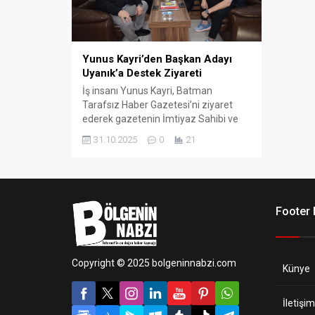
Yunus Kayri’den Başkan Adayı
Uyanık’a Destek Ziyareti
İş insanı Yunus Kayri, Batman
Tarafsız Haber Gazetesi’ni ziyaret
ederek gazetenin İmtiyaz Sahibi ve
Batman Esnaf ve Sanatkârlar Odası
31.10.2025
0
21
Başkan Adayı Cebrail Uyanık ile bir
araya geldi.
Footer
Copyright © 2025 bolgeninnabzi.com
Künye
İletişim