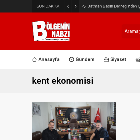
SON DAKİKA
Batman Basın Derneği’nden Ça
Anasayfa
Gündem
Siyaset
kent ekonomisi