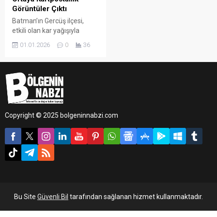
Görüntüler Çıktı
Batman’ın Gercüş ilçesi,
etkili olan kar yağışıyla
birlikte tamamen beyaz
01.01.2026
0
36
örtüyle kaplandı. İlçe
genelinde oluşan kış
manzaraları, kartpostalı
andıran görüntüler
oluşturdu.
Copyright © 2025 bolgeninnabzi.com
Bu Site
Güvenli Bil
tarafından sağlanan hizmet kullanmaktadır.