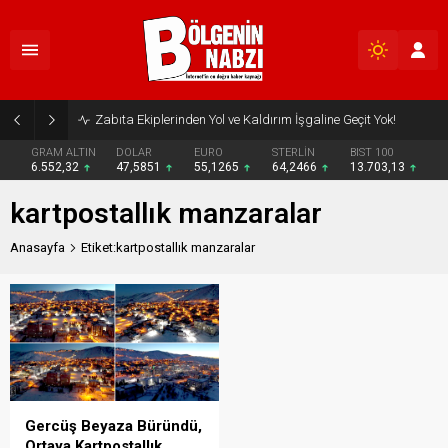
Zabıta Ekiplerinden Yol ve Kaldırım İşgaline Geçit Yok!
GRAM ALTIN
DOLAR
EURO
STERLİN
BIST 100
6.552,32
47,5851
55,1265
64,2466
13.703,13
kartpostallık manzaralar
Anasayfa
Etiket:kartpostallık manzaralar
Gercüş Beyaza Büründü,
Ortaya Kartpostallık