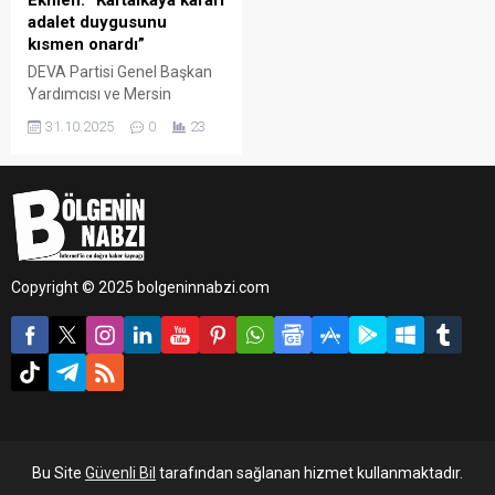
Ekmen: “Kartalkaya kararı
adalet duygusunu
kısmen onardı”
DEVA Partisi Genel Başkan
Yardımcısı ve Mersin
Milletvekili Mehmet Emin
31.10.2025
0
23
Ekmen, Bolu Kartalkaya’da
yaşanan otel yangını
davasına ilişkin
değerlendirmede bulundu.
Ekmen, kararın önemli
olduğunu ancak hâlâ
sorumluluğu bulunan
Copyright © 2025 bolgeninnabzi.com
kişilerin yargılanması
gerektiğini vurguladı.
Bu Site
Güvenli Bil
tarafından sağlanan hizmet kullanmaktadır.