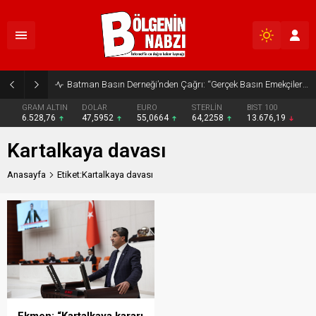
Batman Basın Derneği’nden Çağrı: “Gerçek Basın Emekçileri Desteklenmeli”
GRAM ALTIN
DOLAR
EURO
STERLİN
BIST 100
6.528,76
47,5952
55,0664
64,2258
13.676,19
Kartalkaya davası
Anasayfa
Etiket:Kartalkaya davası