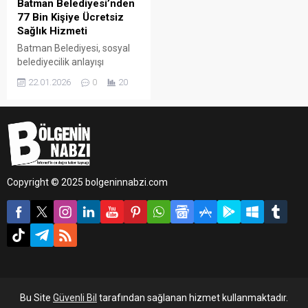
Batman Belediyesi’nden
77 Bin Kişiye Ücretsiz
Sağlık Hizmeti
Batman Belediyesi, sosyal
belediyecilik anlayışı
doğrultusunda yürüttüğü
22.01.2026
0
20
ücretsiz sağlık hizmetleriyle
kent genelinde önemli bir
ihtiyaca karşılık vermeye
devam ediyor.
Copyright © 2025 bolgeninnabzi.com
Bu Site
Güvenli Bil
tarafından sağlanan hizmet kullanmaktadır.