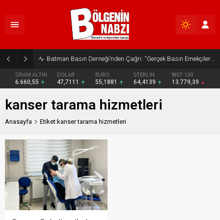
Batman Basın Derneği’nden Çağrı: “Gerçek Basın Emekçileri Desteklenmeli”
GRAM ALTIN
DOLAR
EURO
STERLİN
BIST 100
6.660,55
47,7111
55,1881
64,4139
13.779,39
kanser tarama hizmetleri
Anasayfa
Etiket:kanser tarama hizmetleri